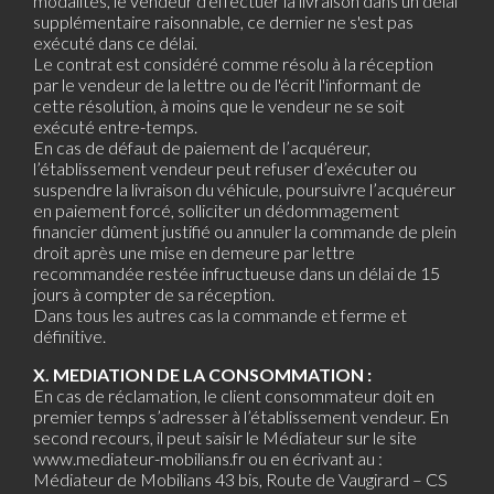
modalités, le vendeur d'effectuer la livraison dans un délai
supplémentaire raisonnable, ce dernier ne s'est pas
exécuté dans ce délai.
Le contrat est considéré comme résolu à la réception
par le vendeur de la lettre ou de l'écrit l'informant de
cette résolution, à moins que le vendeur ne se soit
exécuté entre-temps.
En cas de défaut de paiement de l’acquéreur,
l’établissement vendeur peut refuser d’exécuter ou
suspendre la livraison du véhicule, poursuivre l’acquéreur
en paiement forcé, solliciter un dédommagement
financier dûment justifié ou annuler la commande de plein
droit après une mise en demeure par lettre
recommandée restée infructueuse dans un délai de 15
jours à compter de sa réception.
Dans tous les autres cas la commande et ferme et
définitive.
X. MEDIATION DE LA CONSOMMATION :
En cas de réclamation, le client consommateur doit en
premier temps s’adresser à l’établissement vendeur. En
second recours, il peut saisir le Médiateur sur le site
www.mediateur-mobilians.fr ou en écrivant au :
Médiateur de Mobilians 43 bis, Route de Vaugirard – CS