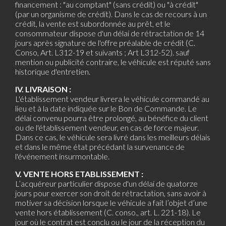
financement : "au comptant" (sans crédit) ou "à crédit"
(par un organisme de crédit). Dans le cas de recours à un
crédit, la vente est subordonnée au prêt, et le
consommateur dispose d'un délai de rétractation de 14
jours après signature de l'offre préalable de crédit (C.
Conso, Art. L312-19 et suivants ; Art L312-52). sauf
mention ou publicité contraire, le véhicule est réputé sans
historique d'entretien.
IV. LIVRAISON :
L'établissement vendeur livrera le véhicule commandé au
lieu et à la date indiquée sur le Bon de Commande. Le
délai convenu pourra être prolongé, au bénéfice du client
ou de l'établissement vendeur, en cas de force majeur.
Dans ce cas, le véhicule sera livré dans les meilleurs délais
et dans le même état précédant la survenance de
l'événement insurmontable.
V. VENTE HORS ETABLISSEMENT :
L’acquéreur particulier dispose d'un délai de quatorze
jours pour exercer son droit de rétractation, sans avoir à
motiver sa décision lorsque le véhicule a fait l’objet d’une
vente hors établissement (C. conso., art. L. 221-18). Le
jour où le contrat est conclu ou le jour de la réception du