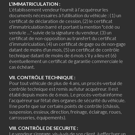
L’IMMATRICULATION :
L’établissement vendeur fournit à l’acquéreur les
documents nécessaires à l'utilisation du véhicule : (1) un
certificat de déclaration de cession, (2) le certificat
d’immatriculation barré et portant la mention "cédé ou
vendu le …" suivie de la signature du vendeur, (3) un
certificat de non-opposition au transfert du certificat
d’immatriculation, (4) un certificat de gage ou de non-gage
datant de moins d'un mois, (5) un certificat de contrôle
technique datant de moins de 6 mois s’il y a lieu et (6)
éventuellement un certificat de garantie commerciale le
cas échéant.
VII. CONTRÔLE TECHNIQUE :
Pour tout véhicule de plus de 4 ans, un procès-verbal de
contrôle technique est remis au futur acquéreur. Il est
établi depuis moins de 6 mois. Le procès-verbal informe
l’acquéreur sur l'état des organes de sécurité du véhicule.
Il ne porte que sur certains points de contrôle (châssis,
suspension, essieux, direction, freinage, éclairage, roues,
carrosseries, équipements).
VIII. CONTRÔLE DE SECURITE :
Le vendeur s'engage, vis-à-vis de son client, à effectuer un