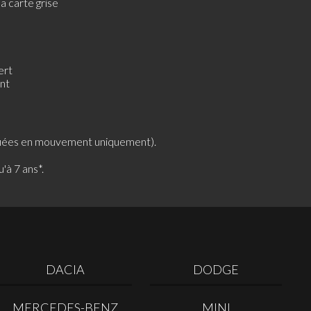
a carte grise
nt
ubrifiées en mouvement uniquement).
'à 7 ans*.
DACIA
DODGE
MERCEDES-BENZ
MINI