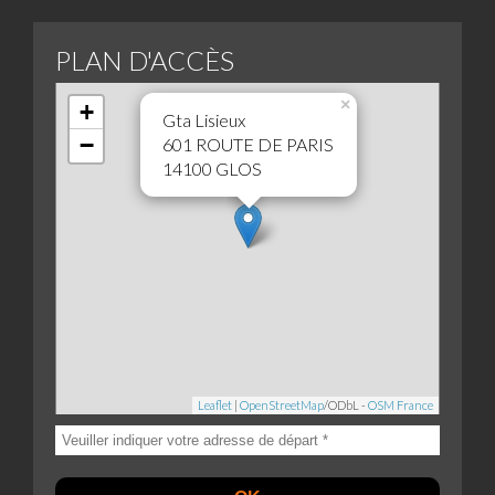
PLAN D'ACCÈS
×
+
Gta Lisieux
−
601 ROUTE DE PARIS
14100 GLOS
Leaflet
|
OpenStreetMap
/ODbL -
OSM France